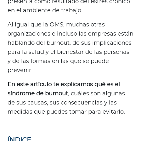
presenta como resultado del estrés crónico
a
en el ambiente de trabajo.
d
o
Al igual que la OMS, muchas otras
r
organizaciones e incluso las empresas están
e
s
hablando del burnout, de sus implicaciones
d
para la salud y el bienestar de las personas,
e
y de las formas en las que se puede
s
prevenir.
a
l
En este artículo te explicamos qué es el
u
síndrome de burnout
, cuáles son algunas
d
de sus causas, sus consecuencias y las
medidas que puedes tomar para evitarlo.
Ingresar a Mi Bupa
Para Clientes
ÍNDICE