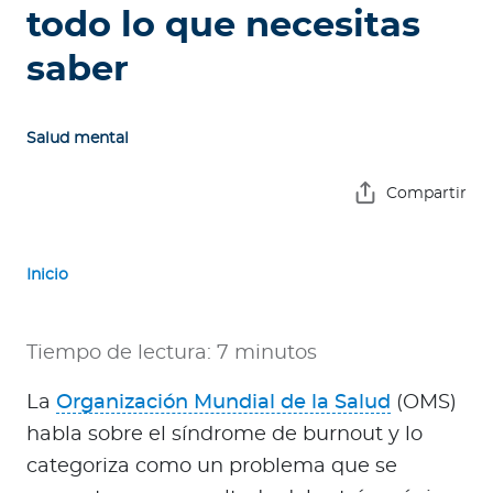
e
todo lo que necesitas
s
saber
a
s
Salud mental
A
g
Compartir
e
n
t
Inicio
e
s
Tiempo de lectura: 7 minutos
P
r
La
Organización Mundial de la Salud
(OMS)
e
habla sobre el síndrome de burnout y lo
s
categoriza como un problema que se
t