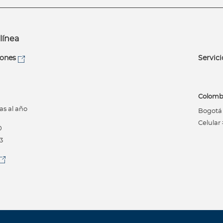
línea
iones
Servici
Colomb
as al año
Bogotá (
Celular
0
3