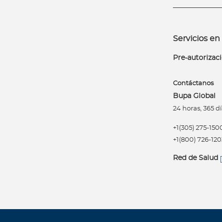
e
s
N
Servicios en 
o
Pre-autorizac
t
a
s
Contáctanos
d
Bupa Global
e
24 horas, 365 dí
b
+1(305) 275-150
i
+1(800) 726-120
e
n
Red de Salud
e
s
t
a
r