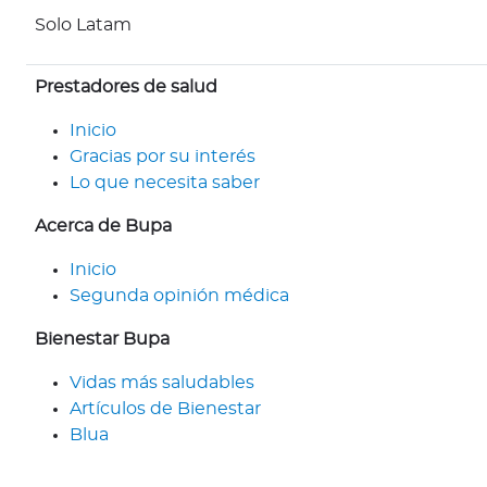
n
Solo Latam
e
s
Prestadores de salud
s
o
Inicio
m
Gracias por su interés
o
Lo que necesita saber
s
?
Acerca de Bupa
S
Inicio
e
Segunda opinión médica
g
u
Bienestar Bupa
n
d
Vidas más saludables
a
Artículos de Bienestar
O
Blua
p
i