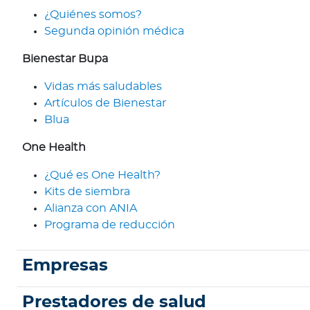
e
¿Quiénes somos?
r
Segunda opinión médica
n
a
Bienestar Bupa
c
i
Vidas más saludables
o
Artículos de Bienestar
n
Blua
a
One Health
l
e
¿Qué es One Health?
s
Kits de siembra
Alianza con ANIA
Acerca de Bupa
Programa de reducción
¿
Q
Empresas
u
i
é
Prestadores de salud