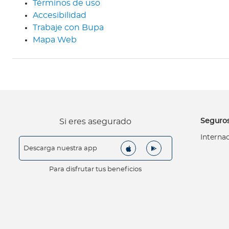
Términos de uso
Bienestar Bupa
Accesibilidad
Trabaje con Bupa
Mapa Web
V
i
d
a
s
m
á
Seguros
Si eres asegurado
s
Interna
s
Descarga nuestra app
a
l
Para disfrutar tus beneficios
u
d
a
b
l