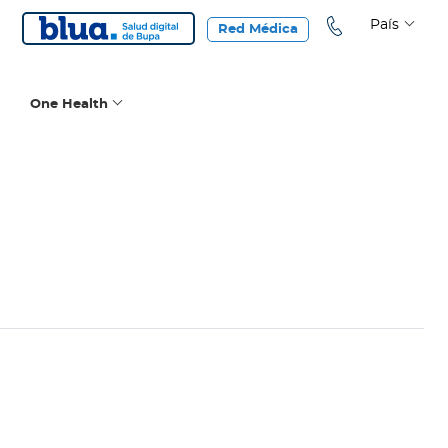
País
Red Médica
One Health