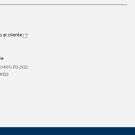
o al cliente
ia
+601) 312-2122,
 #322