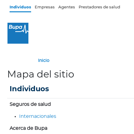
Pasar al contenido principal
Individuos
Empresas
Agentes
Prestadores de salud
×
I
n
d
i
v
Inicio
i
d
Mapa del sitio
u
o
Individuos
s
Seguros de salud
Seguros de salud
I
Internacionales
n
t
Acerca de Bupa