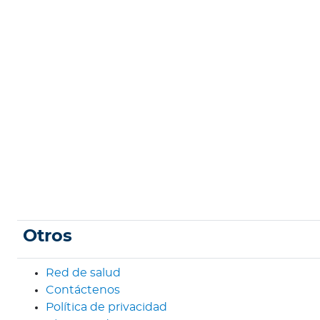
n
i
ó
n
M
é
d
i
c
a
N
o
t
Otros
i
c
Red de salud
i
Contáctenos
a
Política de privacidad
s