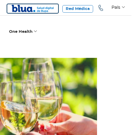
País
Red Médica
One Health