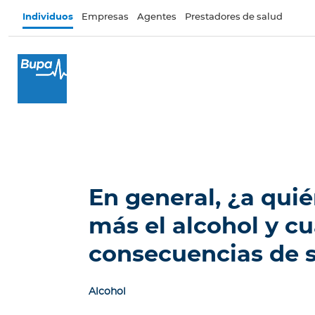
Pasar al contenido principal
Individuos
Empresas
Agentes
Prestadores de salud
×
I
n
d
i
v
i
d
u
En general, ¿a quié
o
s
más el alcohol y cu
Seguros de salud
consecuencias de 
I
n
Alcohol
t