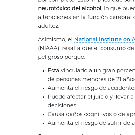
Bienestar Bupa
neurotóxico del alcohol
, lo que pue
alteraciones en la función cerebral 
V
adultez.
i
d
Asimismo, el
National Institute on
a
(NIAAA), resalta que el consumo de
s
peligroso porque:
m
á
Está vinculado a un gran porce
s
de personas menores de 21 años
s
Aumenta el riesgo de accidentes
a
Puede afectar el juicio y llevar
l
u
decisiones.
d
Causa daños cognitivos o de apr
a
Aumenta el riesgo de sufrir de 
b
l