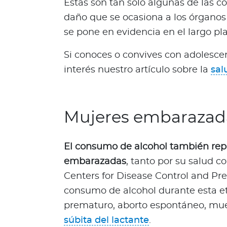
Estas son tan solo algunas de las c
e
daño que se ocasiona a los órganos
s
se pone en evidencia en el largo pla
N
o
Si conoces o convives con adolesce
t
interés nuestro artículo sobre la
sal
a
s
d
e
Mujeres embarazad
b
i
e
El consumo de alcohol también repr
n
embarazadas
, tanto por su salud co
e
Centers for Disease Control and Pr
s
consumo de alcohol durante esta e
t
prematuro, aborto espontáneo, mue
a
r
súbita del lactante
.