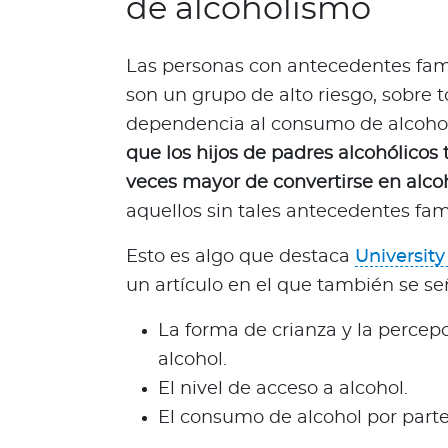
de alcoholismo
i
t
s
Las personas con antecedentes fam
d
son un grupo de alto riesgo, sobre
e
dependencia al consumo de alcoho
s
que los hijos de padres alcohólicos 
i
veces mayor de convertirse en alco
e
m
aquellos sin tales antecedentes fami
b
r
Esto es algo que destaca
University
a
un artículo en el que también se se
A
La forma de crianza y la percep
l
i
alcohol.
a
El nivel de acceso a alcohol.
n
El consumo de alcohol por parte
z