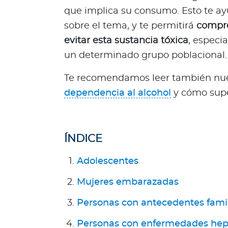
n
que implica su consumo. Esto te ay
e
sobre el tema, y te permitirá
compre
s
evitar esta sustancia tóxica
, especi
s
o
un determinado grupo poblacional.
m
Te recomendamos leer también nues
o
s
dependencia al alcohol
y cómo supe
?
S
e
ÍNDICE
g
u
Adolescentes
n
d
Mujeres embarazadas
a
O
Personas con antecedentes famil
p
Personas con enfermedades hep
i