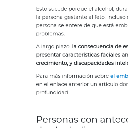
One Health
Esto sucede porque el alcohol, dur
¿
la persona gestante al feto. Incluso
Q
persona se entere de que está em
u
problemas.
é
e
A largo plazo,
la consecuencia de e
s
presentar características faciales a
O
n
crecimiento, y discapacidades intel
e
Para más información sobre
el emb
H
e
en el enlace anterior un artículo d
a
profundidad.
l
t
h
Personas con antece
?
K