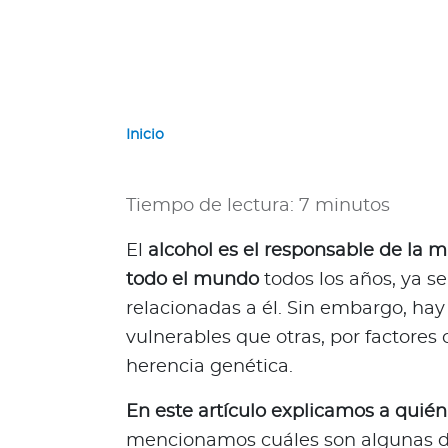
e
r
n
a
c
i
Inicio
o
n
a
Tiempo de lectura: 7 minutos
l
e
El
alcohol es el responsable de la 
s
todo el mundo
todos los años, ya s
Acerca de Bupa
relacionadas a él. Sin embargo, ha
vulnerables que otras, por factores 
¿
Q
herencia genética.
u
i
En este artículo explicamos a quién
é
mencionamos cuáles son algunas de