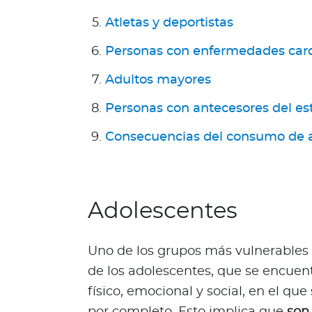
n
Atletas y deportistas
i
ó
Personas con enfermedades card
n
Adultos mayores
M
é
Personas con antecesores del es
d
i
Consecuencias del consumo de a
c
a
N
o
Adolescentes
t
i
c
Uno de los grupos más vulnerables 
i
de los adolescentes, que se encuent
a
físico, emocional y social, en el q
s
por completo. Esto implica que
son