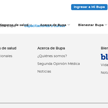
Ingresar a Mi Bupa
Seguros de salud
Acerca de Bupa
Bienestar Bupa
 con Bupa
Capacitaciones o cursos
 de salud
Acerca de Bupa
Bie
cionales
¿Quiénes somos?
Segunda Opinión Médica
Vida
Noticias
Nota