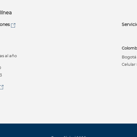
línea
iones
Servici
Colomb
as al año
Bogotá (
Celular
0
3