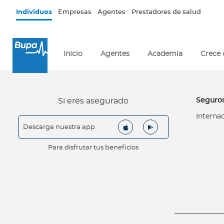
Pasar al contenido principal
Individuos
Empresas
Agentes
Prestadores de salud
×
I
Inicio
Agentes
Academia
Crece
n
d
i
v
Seguros
Si eres asegurado
i
Interna
d
Descarga nuestra app
u
o
Para disfrutar tus beneficios
s
Seguros de salud
I
n
t