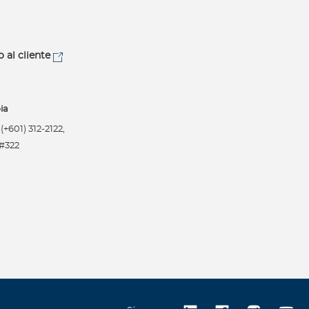
o al cliente
ia
+601) 312-2122,
 #322