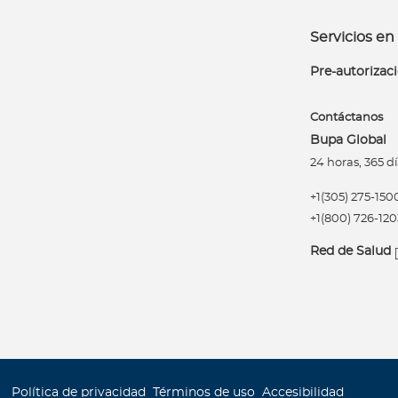
e
r
Servicios en 
n
a
Pre-autorizac
c
i
Contáctanos
o
Bupa Global
n
24 horas, 365 dí
a
l
+1(305) 275-150
e
+1(800) 726-120
s
Red de Salud
Acerca de Bupa
¿
Q
u
i
é
Política de privacidad
Términos de uso
Accesibilidad