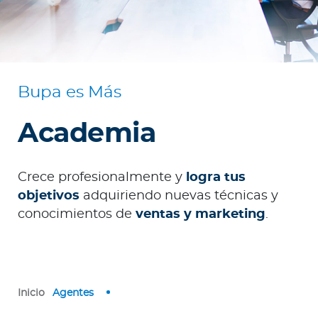
o
r
Ingresar a Mi Bupa
Bupa es Más
Para Clientes
Academia
Para Agentes
Crece profesionalmente y
logra tus
objetivos
adquiriendo nuevas técnicas y
conocimientos de
ventas y marketing
.
Red de Salud
Contáctanos
Inicio
Agentes