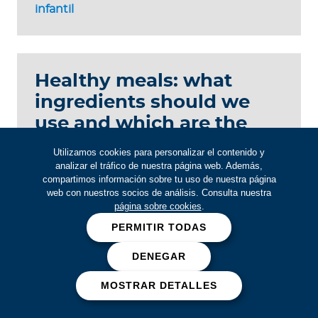
infantil
Healthy meals: what
ingredients should we
use and which are the
best recipes to follow?
Utilizamos cookies para personalizar el contenido y
analizar el tráfico de nuestra página web. Además,
Nutrition
compartimos información sobre tu uso de nuestra página
web con nuestros socios de análisis. Consulta nuestra
página sobre cookies
.
PERMITIR TODAS
Si eres asegurado
DENEGAR
MOSTRAR DETALLES
Descarga nuestra app