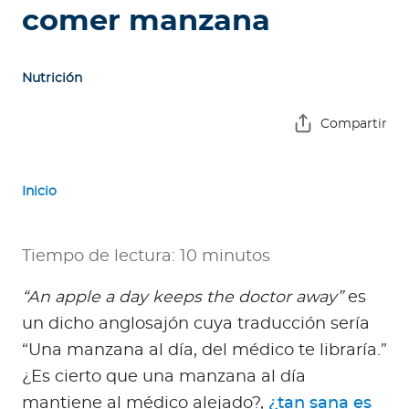
e
comer manzana
s
a
s
Nutrición
A
Compartir
g
e
n
Inicio
t
e
Tiempo de lectura: 10 minutos
s
“An apple a day keeps the doctor away”
es
P
un dicho anglosajón cuya traducción sería
r
e
“Una manzana al día, del médico te libraría.”
s
¿Es cierto que una manzana al día
t
mantiene al médico alejado?,
¿tan sana es