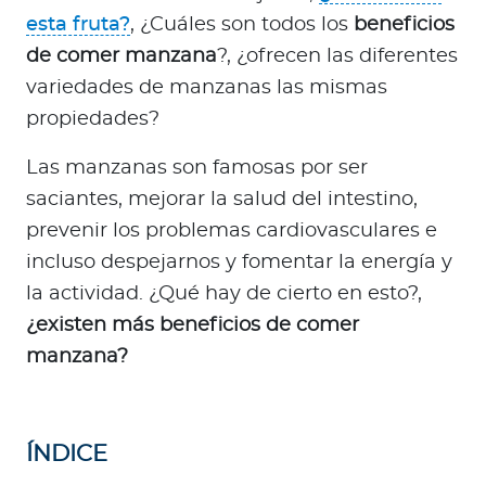
a
esta fruta?
, ¿Cuáles son todos los
beneficios
d
de comer manzana
?, ¿ofrecen las diferentes
o
variedades de manzanas las mismas
r
e
propiedades?
s
Las manzanas son famosas por ser
d
saciantes, mejorar la salud del intestino,
e
s
prevenir los problemas cardiovasculares e
a
incluso despejarnos y fomentar la energía y
l
la actividad. ¿Qué hay de cierto en esto?,
u
¿existen más beneficios de comer
d
manzana?
Ingresar a Mi Bupa
ÍNDICE
Para Clientes