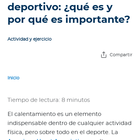
e
deportivo: ¿qué es y
s
por qué es importante?
a
s
Actividad y ejercicio
A
g
Compartir
e
n
t
Inicio
e
s
Tiempo de lectura: 8 minutos
P
r
El calentamiento es un elemento
e
indispensable dentro de cualquier actividad
s
física, pero sobre todo en el deporte. La
t