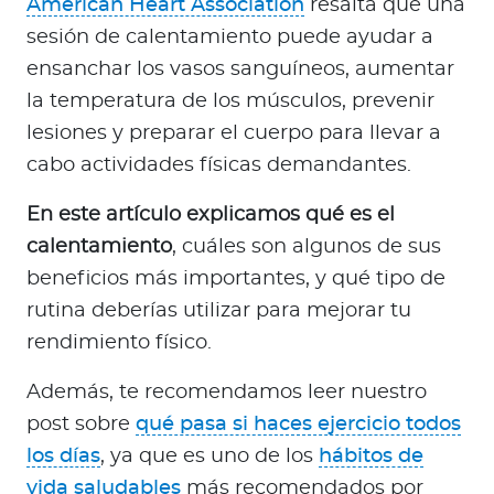
American Heart Association
resalta que una
a
sesión de calentamiento puede ayudar a
d
o
ensanchar los vasos sanguíneos, aumentar
r
la temperatura de los músculos, prevenir
e
lesiones y preparar el cuerpo para llevar a
s
cabo actividades físicas demandantes.
d
e
En este artículo explicamos qué es el
s
calentamiento
, cuáles son algunos de sus
a
beneficios más importantes, y qué tipo de
l
rutina deberías utilizar para mejorar tu
u
d
rendimiento físico.
Además, te recomendamos leer nuestro
Ingresar a Mi Bupa
post sobre
qué pasa si haces ejercicio todos
los días
, ya que es uno de los
hábitos de
Para Clientes
vida saludables
más recomendados por