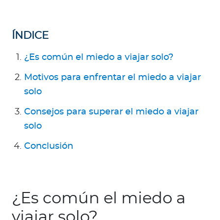
a
d
o
ÍNDICE
r
e
¿Es común el miedo a viajar solo?
s
Motivos para enfrentar el miedo a viajar
d
e
solo
s
Consejos para superar el miedo a viajar
a
solo
l
u
Conclusión
d
Ingresar a Mi Bupa
¿Es común el miedo a
Para Clientes
viajar solo?