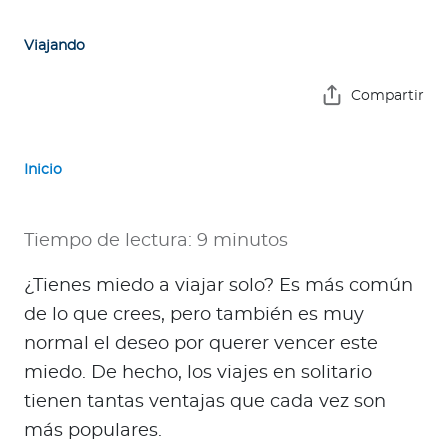
e
s
Viajando
a
s
Compartir
A
g
Inicio
e
n
t
Tiempo de lectura: 9 minutos
e
s
¿Tienes miedo a viajar solo? Es más común
de lo que crees, pero también es muy
P
normal el deseo por querer vencer este
r
miedo. De hecho, los viajes en solitario
e
tienen tantas ventajas que cada vez son
s
más populares.
t