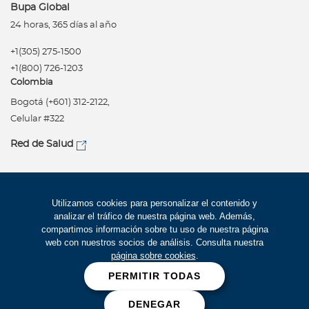
Bupa Global
24 horas, 365 días al año
+1(305) 275-1500
+1(800) 726-1203
Colombia
Bogotá (+601) 312-2122,
Celular #322
Red de Salud
Síguenos
Política de privacidad
Utilizamos cookies para personalizar el contenido y
analizar el tráfico de nuestra página web. Además,
Términos de uso
compartimos información sobre tu uso de nuestra página
Accesibilidad
web con nuestros socios de análisis. Consulta nuestra
página sobre cookies
.
Mapa del Sitio
PERMITIR TODAS
Trabaje con Bupa
DENEGAR
Cookies