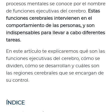
a
procesos mentales se conoce por el nombre
d
de funciones ejecutivas del cerebro.
Estas
o
funciones cerebrales intervienen en el
r
comportamiento de las personas, y son
e
indispensables para llevar a cabo diferentes
s
d
tareas.
e
En este artículo te explicaremos qué son las
s
a
funciones ejecutivas del cerebro, cómo se
l
dividen, cómo se desarrollan y cuáles son
u
las regiones cerebrales que se encargan de
d
su control.
Ingresar a Mi Bupa
ÍNDICE
Para Clientes