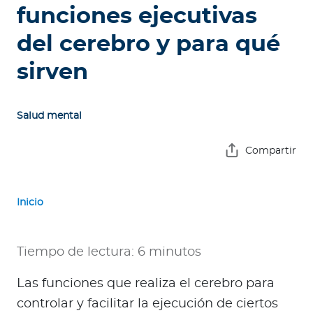
e
funciones ejecutivas
s
del cerebro y para qué
a
s
sirven
A
g
Salud mental
e
n
Compartir
t
e
s
Inicio
P
r
Tiempo de lectura: 6 minutos
e
Las funciones que realiza el cerebro para
s
t
controlar y facilitar la ejecución de ciertos