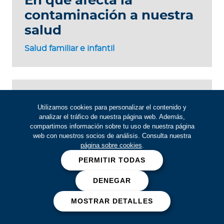
En qué afecta la
contaminación a nuestra
salud
Salud familiar e infantil
Miedo a viajar solo
Utilizamos cookies para personalizar el contenido y
Viajando
analizar el tráfico de nuestra página web. Además,
compartimos información sobre tu uso de nuestra página
web con nuestros socios de análisis. Consulta nuestra
página sobre cookies
.
PERMITIR TODAS
Si eres asegurado
DENEGAR
MOSTRAR DETALLES
Descarga nuestra app