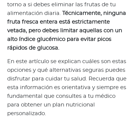
a
torno a si debes eliminar las frutas de tu
d
alimentación diaria.
Técnicamente, ninguna
o
fruta fresca entera está estrictamente
r
vetada, pero debes limitar aquellas con un
e
alto índice glucémico para evitar picos
s
d
rápidos de glucosa.
e
En este artículo se explican cuáles son estas
s
a
opciones y qué alternativas seguras puedes
l
disfrutar para cuidar tu salud. Recuerda que
u
esta información es orientativa y siempre es
d
fundamental que consultes a tu médico
para obtener un plan nutricional
personalizado.
Ingresar a Mi Bupa
Para Clientes