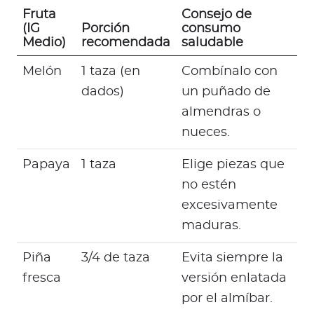
Fruta
Consejo de
(IG
Porción
consumo
Medio)
recomendada
saludable
Melón
1 taza (en
Combínalo con
dados)
un puñado de
almendras o
nueces.
Papaya
1 taza
Elige piezas que
no estén
excesivamente
maduras.
Piña
3/4 de taza
Evita siempre la
fresca
versión enlatada
por el almíbar.