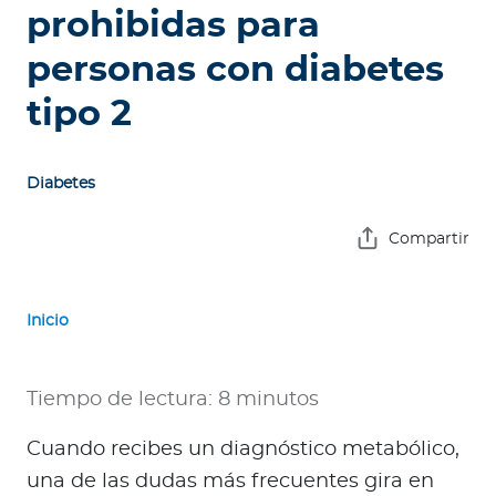
e
prohibidas para
s
personas con diabetes
a
s
tipo 2
A
g
Diabetes
e
n
Compartir
t
e
s
Inicio
P
r
Tiempo de lectura: 8 minutos
e
Cuando recibes un diagnóstico metabólico,
s
t
una de las dudas más frecuentes gira en