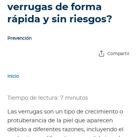
e
verrugas de forma
s
rápida y sin riesgos?
a
s
Prevención
A
g
Compartir
e
n
t
Inicio
e
s
Tiempo de lectura: 7 minutos
P
r
Las verrugas son un tipo de crecimiento o
e
protuberancia de la piel que aparecen
s
debido a diferentes razones, incluyendo el
t