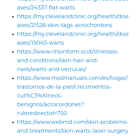
ases/24337-flat-warts
https://my.clevelandclinic.org/health/dise
ases/21528-skin-tags-acrochordons
https://my.clevelandclinic.org/health/dise
ases/15045-warts
https://www.nhsinform.scot/illnesses-
and-conditions/skin-hair-and-
nails/warts-and-verrucas/
https://www.msdmanuals.com/es/hogar/
trastornos-de-la-piel/crecimientos-
cut%C3%A1neos-
benignos/acrocordones?
ruleredirectid=750
https://www.webmd.com/skin-problems-
and-treatments/skin-warts-laser-surgery