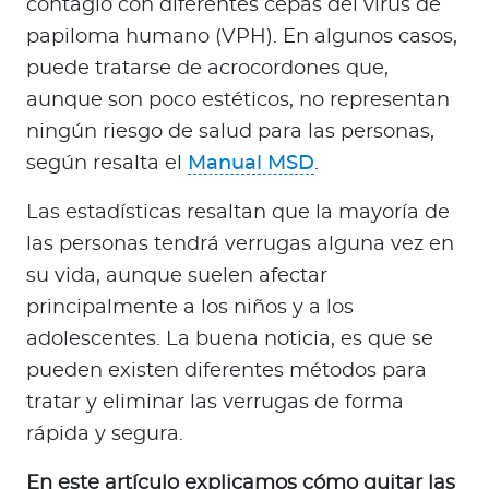
contagio con diferentes cepas del virus de
a
papiloma humano (VPH). En algunos casos,
d
o
puede tratarse de acrocordones que,
r
aunque son poco estéticos, no representan
e
ningún riesgo de salud para las personas,
s
según resalta el
Manual MSD
.
d
e
Las estadísticas resaltan que la mayoría de
s
las personas tendrá verrugas alguna vez en
a
su vida, aunque suelen afectar
l
principalmente a los niños y a los
u
d
adolescentes. La buena noticia, es que se
pueden existen diferentes métodos para
tratar y eliminar las verrugas de forma
Ingresar a Mi Bupa
rápida y segura.
Para Clientes
En este artículo explicamos cómo quitar las