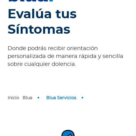
e
s
Evalúa tus
a
s
Síntomas
A
g
Donde podrás recibir orientación
e
personalizada de manera rápida y sencilla
n
sobre cualquier dolencia.
t
e
s
Inicio
Blua
Blua Servicios
P
r
e
s
t