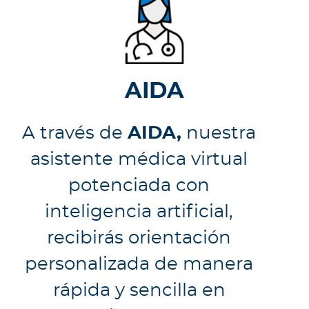
a
d
o
r
e
AIDA
s
d
e
A través de
AIDA,
nuestra
s
asistente médica virtual
a
l
potenciada con
u
inteligencia artificial,
d
recibirás orientación
personalizada de manera
Ingresar a Mi Bupa
rápida y sencilla en
Para Clientes