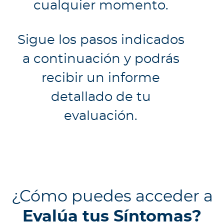
Para Agentes
cualquier momento.​
Sigue los pasos indicados
a continuación y podrás
Red de Salud
recibir un informe
detallado de tu
Contáctanos
evaluación.
¿Cómo puedes acceder a
Evalúa tus Síntomas?