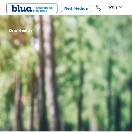
País
Red Médica
One Health