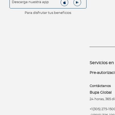
Descarga nuestra app
i
t
Para disfrutar tus beneficios
s
d
e
s
i
e
m
b
Servicios en 
r
a
Pre-autorizac
A
l
Contáctanos
i
Bupa Global
a
24 horas, 365 dí
n
z
+1(305) 275-150