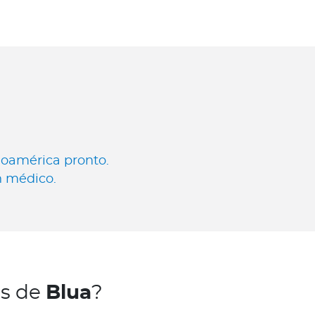
noamérica pronto.
n médico.
és de
Blua
?