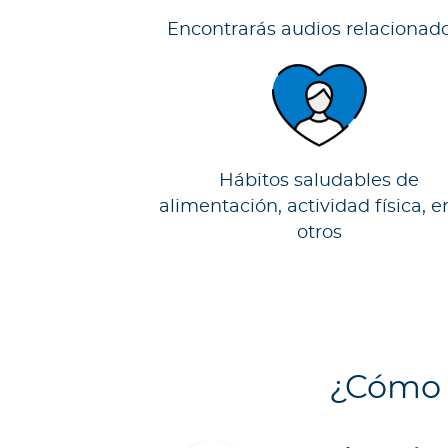
n
Encontrarás audios relacionad
e
s
s
o
m
o
s
Hábitos saludables de
?
alimentación, actividad física, e
S
otros
e
g
u
n
d
a
¿Cómo 
O
p
i