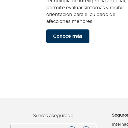
tecnología de inteligencia artificial,
One Health
permite evaluar síntomas y recibir
orientación para el cuidado de
¿
afecciones menores.
Q
u
é
Conoce más
e
s
O
n
e
H
e
a
l
t
h
Seguros
Si eres asegurado
?
Interna
K