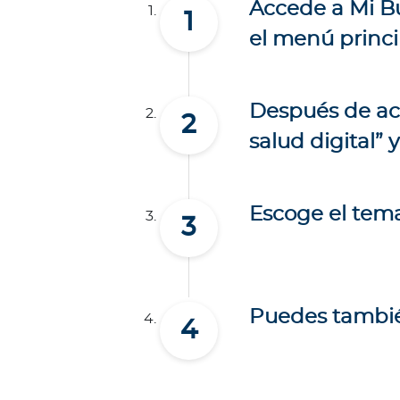
Accede a
Mi B
n
el menú princi
i
ó
n
M
Después de acc
é
salud digital” 
d
i
c
Escoge el tema 
a
N
o
t
i
Puedes también
c
i
a
s