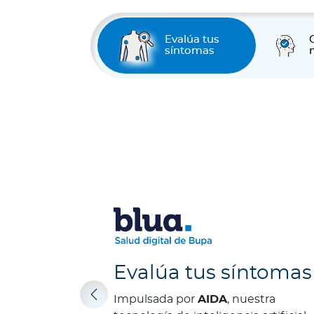
e
s
Evalúa tus
N
síntomas
o
t
a
s
d
e
b
i
e
n
e
s
t
Evalúa tus síntomas
a
Impulsada por
AIDA
, nuestra
r
Previous