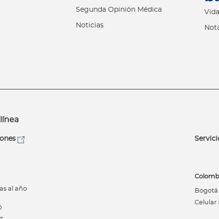
Segunda Opinión Médica
Vida
Noticias
Nota
línea
iones
Servici
Colomb
as al año
Bogotá (
Celular
0