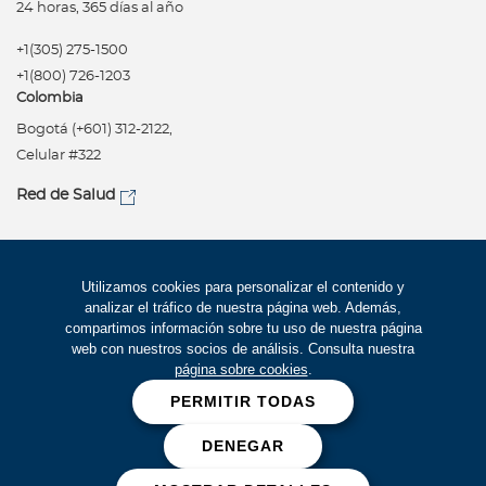
24 horas, 365 días al año
+1(305) 275-1500
+1(800) 726-1203
Colombia
Bogotá (+601) 312-2122,
Celular #322
Red de Salud
Síguenos
Política de privacidad
Utilizamos cookies para personalizar el contenido y
analizar el tráfico de nuestra página web. Además,
Términos de uso
compartimos información sobre tu uso de nuestra página
Accesibilidad
web con nuestros socios de análisis. Consulta nuestra
página sobre cookies
.
Mapa del Sitio
PERMITIR TODAS
Trabaje con Bupa
DENEGAR
Cookies