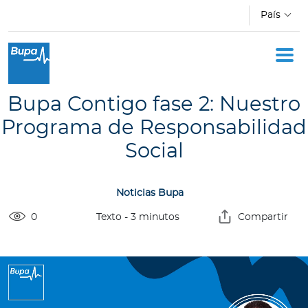
Pasar al contenido principal
País
Oficina Móvil
Academia
Bupa Contigo fase 2: Nuestro
Acerca de Bupa
Programa de Responsabilidad
Social
Novedades
Noticias Bupa
C
o
0
Texto
-
3
minutos
Compartir
t
i
z
a
d