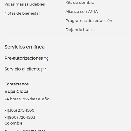
a
Kits de siembra
Vidas más saludables
d
Alianza con ANIA
Notas de bienestar
o
Programas de reducción
r
Dejando huella
e
s
d
Servicios en línea
e
Pre-autorizaciones
s
a
Servicio al cliente
l
u
Contáctanos
d
Bupa Global
24 horas, 365 días al año
+1(305) 275-1500
Ingresar a Mi Bupa
+1(800) 726-1203
Para Clientes
Colombia