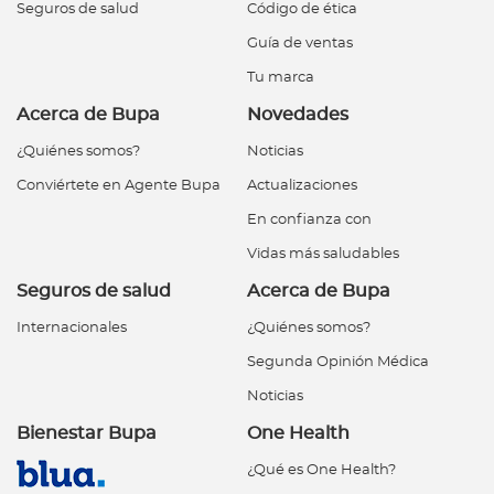
e
Seguros de salud
Código de ética
s
Guía de ventas
a
Tu marca
s
Acerca de Bupa
Novedades
A
¿Quiénes somos?
Noticias
g
Conviértete en Agente Bupa
Actualizaciones
e
En confianza con
n
t
Vidas más saludables
e
Seguros de salud
Acerca de Bupa
s
Internacionales
¿Quiénes somos?
Segunda Opinión Médica
P
r
Noticias
e
Bienestar Bupa
One Health
s
¿Qué es One Health?
t