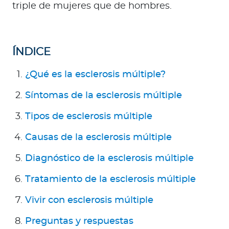
a
triple de mujeres que de hombres.
d
o
r
ÍNDICE
e
s
¿Qué es la esclerosis múltiple?
d
e
Síntomas de la esclerosis múltiple
s
Tipos de esclerosis múltiple
a
l
Causas de la esclerosis múltiple
u
d
Diagnóstico de la esclerosis múltiple
Tratamiento de la esclerosis múltiple
Ingresar a Mi Bupa
Vivir con esclerosis múltiple
Para Clientes
Preguntas y respuestas