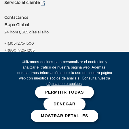
Servicio al cliente
Contáctanos
Bupa Global
24 horas, 365 días al año
+1(305) 275-1500
+1(800) 726-1203
Colombia
Utilizamos cookies para personalizar el contenido y
Bogotá (+601) 312-2122,
analizar el tráfico de nuestra página web. Además,
Celular #322
compartimos información sobre tu uso de nuestra página
web con nuestros socios de análisis. Consulta nuestra
Red de Salud
página sobre cookies
.
PERMITIR TODAS
DENEGAR
Síguenos
Política de privacidad
Términos de uso
MOSTRAR DETALLES
Accesibilidad