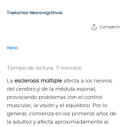
e
s
Trastornos Neurocognitivos
a
s
Compartir
A
g
Inicio
e
n
t
Tiempo de lectura: 7 minutos
e
s
La
esclerosis múltiple
afecta a los nervios
del cerebro y de la médula espinal,
P
provocando problemas con el control
r
muscular, la visión y el equilibrio. Por lo
e
general, comienza en los primeros años de
s
la adultez y afecta aproximadamente al
t