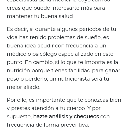
especialista de la medicina cuyo campo
Para Agentes
creas que puede interesarte más para
mantener tu buena salud.
Es decir, si durante algunos periodos de tu
vida has tenido problemas de sueño, es
Red de Salud
buena idea acudir con frecuencia a un
médico o psicólogo especializado en este
Contáctanos
punto. En cambio, si lo que te importa es la
nutrición porque tienes facilidad para ganar
peso o perderlo, un nutricionista será tu
mejor aliado.
Por ello, es importante que te conozcas bien
y prestes atención a tu cuerpo. Y por
supuesto,
hazte análisis y chequeos
con
frecuencia de forma preventiva.