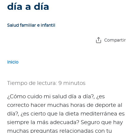
e
día a día
s
a
s
Salud familiar e infantil
A
Compartir
g
e
n
Inicio
t
e
Tiempo de lectura: 9 minutos
s
¿Cómo cuido mi salud día a día?, ¿es
P
correcto hacer muchas horas de deporte al
r
e
día?, ¿es cierto que la dieta mediterránea es
s
siempre la más adecuada? Seguro que hay
t
muchas preguntas relacionadas con tu