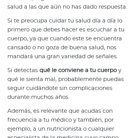
a
salud a las que aún no has dado respuesta.
d
o
Si te preocupa cuidar tu salud día a día lo
r
primero que debes hacer es escuchar a tu
e
cuerpo, ya que cuando este se encuentra
s
cansado o no goza de buena salud, nos
d
mandará una gran variedad de señales.
e
s
Si detectas
qué le conviene a tu cuerpo
y
a
qué le sienta mal, probablemente puedas
l
u
seguir cuidándote sin complicaciones
d
durante muchos años.
Además, es relevante que acudas con
Ingresar a Mi Bupa
frecuencia a tu médico y también, por
ejemplo, a un nutricionista o cualquier
Para Clientes