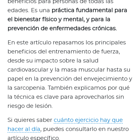
beneficios para personas de todas las
a
edades. Es una
práctica fundamental para
d
o
el bienestar físico y mental, y para la
r
prevención de enfermedades crónicas.
e
s
En este artículo repasamos los principales
d
beneficios del entrenamiento de fuerza,
e
desde su impacto sobre la salud
s
cardiovascular y la masa muscular hasta su
a
papel en la prevención del envejecimiento y
l
la sarcopenia. También explicamos por qué
u
d
la técnica es clave para aprovecharlos sin
riesgo de lesión.
Ingresar a Mi Bupa
Si quieres saber
cuánto ejercicio hay que
hacer al día
, puedes consultarlo en nuestro
Para Clientes
artículo específico.