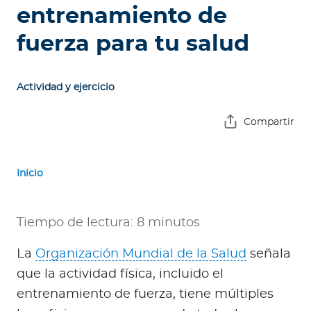
e
entrenamiento de
s
fuerza para tu salud
a
s
Actividad y ejercicio
A
g
Compartir
e
n
t
Inicio
e
s
Tiempo de lectura: 8 minutos
P
r
La
Organización Mundial de la Salud
señala
e
que la actividad física, incluido el
s
entrenamiento de fuerza, tiene múltiples
t