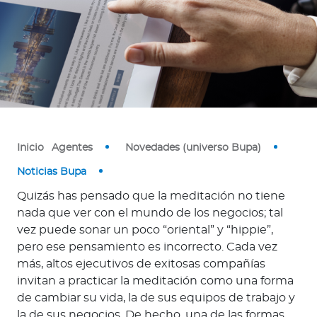
o
r
Ingresar a Mi Bupa
Para Clientes
Para Agentes
Inicio
Agentes
Novedades (universo Bupa)
Noticias Bupa
Quizás has pensado que la meditación no tiene
nada que ver con el mundo de los negocios; tal
vez puede sonar un poco “oriental” y “hippie”,
Red de Salud
pero ese pensamiento es incorrecto. Cada vez
más, altos ejecutivos de exitosas compañías
Contáctanos
invitan a practicar la meditación como una forma
de cambiar su vida, la de sus equipos de trabajo y
la de sus negocios. De hecho, una de las formas