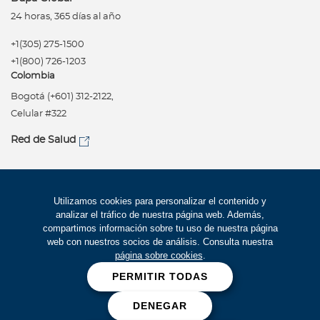
24 horas, 365 días al año
+1(305) 275-1500
+1(800) 726-1203
Colombia
Bogotá (+601) 312-2122,
Celular #322
Red de Salud
Síguenos
Política de privacidad
Utilizamos cookies para personalizar el contenido y
analizar el tráfico de nuestra página web. Además,
Términos de uso
compartimos información sobre tu uso de nuestra página
Accesibilidad
web con nuestros socios de análisis. Consulta nuestra
página sobre cookies
.
Mapa del Sitio
PERMITIR TODAS
Trabaje con Bupa
DENEGAR
Cookies