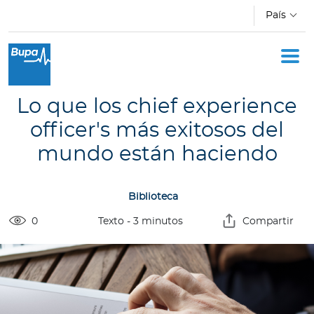
Pasar al contenido principal
País
Oficina Móvil
Academia
Lo que los chief experience
Acerca de Bupa
officer's más exitosos del
mundo están haciendo
Novedades
Biblioteca
C
o
0
Texto
-
3
minutos
Compartir
t
i
z
a
d