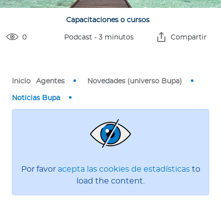
o
r
Capacitaciones o cursos
0
Podcast
-
3
minutos
Compartir
Ingresar a Mi Bupa
Para Clientes
Inicio
Agentes
Novedades (universo Bupa)
Para Agentes
Noticias Bupa
Red de Salud
Por favor
acepta las cookies de estadísticas
to
load the content.
Contáctanos