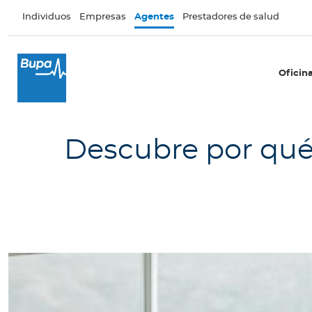
Pasar al contenido principal
Individuos
Empresas
Agentes
Prestadores de salud
×
Oficina Móvil
Oficin
T
u
o
Descubre por qué 
f
i
c
i
n
a
B
i
b
l