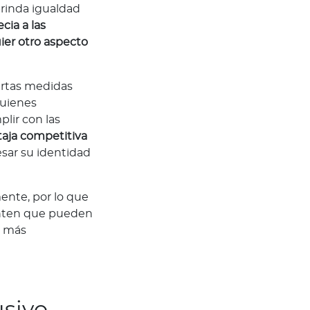
brinda igualdad
cia a las
ier otro aspecto
ertas medidas
Quienes
lir con las
taja competitiva
sar su identidad
ente, por lo que
ienten que pueden
r más
usivo