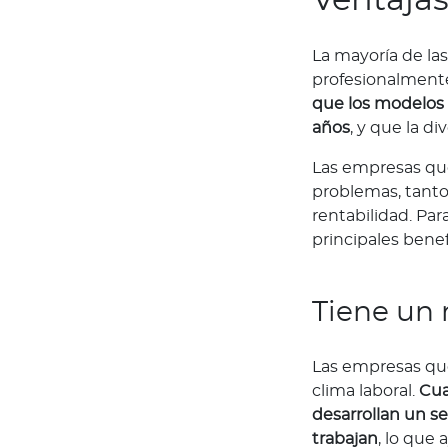
a
r
c
La mayoría de la
a
profesionalmente
que los modelos 
Acerca de Bupa
años
, y que la d
¿
Q
Las empresas que
u
problemas, tant
i
rentabilidad. Pa
é
principales benef
n
e
Tiene un 
s
s
o
Las empresas que
m
clima laboral.
Cua
o
desarrollan un s
s
trabajan
, lo que