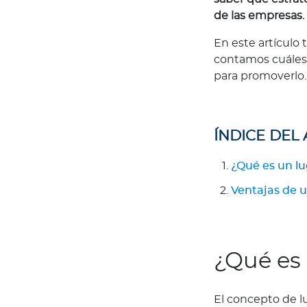
de las empresas.
t
a
En este artículo 
c
contamos cuáles 
i
para promoverlo
o
n
e
s
ÍNDICE DEL
C
¿Qué es un lu
ó
d
Ventajas de u
i
g
o
d
¿Qué es 
e
é
t
El concepto de lu