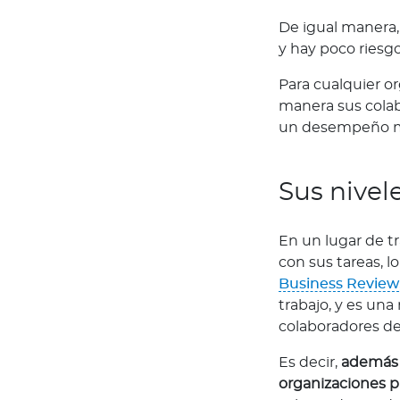
?
De igual manera,
C
y hay poco riesg
o
n
Para cualquier o
v
manera sus colab
i
un desempeño m
é
r
t
Sus nivel
e
t
En un lugar de t
e
con sus tareas, 
e
Business Review
n
trabajo, y es una
A
colaboradores d
g
e
Es decir,
además 
n
organizaciones p
t