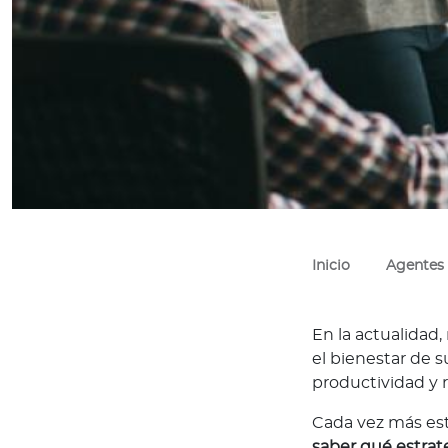
d
Academia
T
u
a
c
a
d
e
m
Inicio
Agentes
i
a
C
En la actualidad
a
el bienestar de s
p
productividad y 
a
Cada vez más est
c
saber qué estrate
i