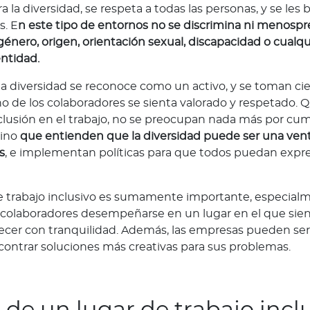
 la diversidad, se respeta a todas las personas, y se les 
s. E
n este tipo de entornos no se discrimina ni menospre
énero, origen, orientación sexual, discapacidad o cualqu
entidad.
 la diversidad se reconoce como un activo, y se toman ci
o de los colaboradores se sienta valorado y respetado. 
lusión en el trabajo, no se preocupan nada más por cump
sino
que entienden que la diversidad puede ser una ven
s
, e implementan políticas para que todos puedan expre
.
e trabajo inclusivo es sumamente importante, especialm
os colaboradores desempeñarse en un lugar en el que s
crecer con tranquilidad. Además, las empresas pueden se
contrar soluciones más creativas para sus problemas.
 de un lugar de trabajo incl