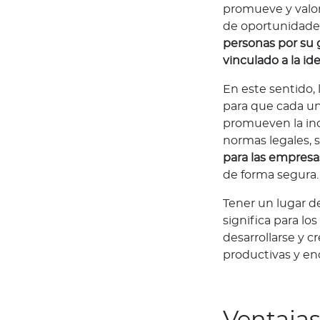
i
promueve y valora
c
de oportunidade
a
personas por su g
vinculado a la id
G
u
En este sentido,
í
para que cada un
a
promueven la inc
d
normas legales, 
e
para las empresa
v
de forma segura
e
n
Tener un lugar d
t
significa para l
a
desarrollarse y 
s
productivas y en
T
u
m
Ventajas